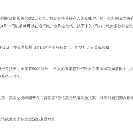
美国财政部长姆努钦2日表示，救助金将直接存入民众账户。第一批纾困支票将在2周
在4月15日以前就可以在银行账户收到这笔钱。接下来的3周内，绝大多数符合
4月2日，在美国加州旧金山湾区圣马特奥市。新华社记者吴晓凌摄
但报道指出，全美有9000万至1.1亿人的直接存款资料不在美国国税局掌握中
费几个月时间。
此前，美国总统特朗普在白宫签署2万亿美元经济刺激法案，以应对新冠肺炎疫
疫情或致美国制造业深陷衰退危机