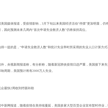
据美国媒体报道，受疫情影响，3月下旬以来美国经济活动“停摆”更加明显，仍
济，因此预测未来几周内“首次申请失业救济人数”仍将保持高位。
值得一提的是，“申请失业救济人数”和统计失业率时所采用的失业人口计算方式
另外，央视新闻报道称，有分析称，随着新冠肺炎疫情日趋严重，美国接下来失
影响周期，美国预计将有2000万人失业。
民众最快2周收到纾困补助
据中新网报道，随着疫情在美持续蔓延，美国多家大型百货企业宣布暂时停业，