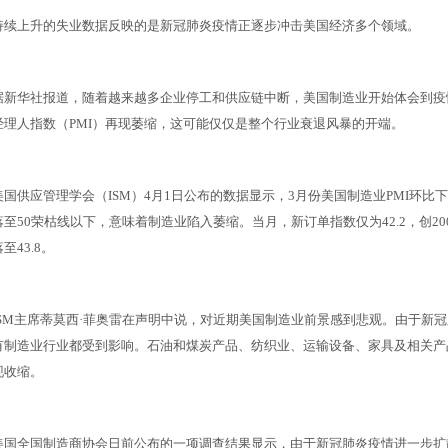
持续上升的失业数据反映的是新冠肺炎疫情正逐步冲击美国经济多个领域。
据新华社报道，随着越来越多企业停工和供应链中断，美国制造业开始体会到疫
经理人指数（PMI）再现萎缩，这可能仅仅是整个行业衰退风暴的开端。
美国供应管理学会（ISM）4月1日公布的数据显示，3月份美国制造业PMI环比下降
落至50荣枯线以下，意味着制造业陷入萎缩。当月，新订单指数仅为42.2，创2
至43.8。
ISM主席蒂莫西·菲奥雷在声明中说，对近期美国制造业前景感到悲观。由于新
有制造业行业都受到影响。石油和煤炭产品、纺织业、运输设备、家具及相关产
现收缩。
美国全国制造商协会日前公布的一项调查结果显示，由于新冠肺炎疫情进一步扩