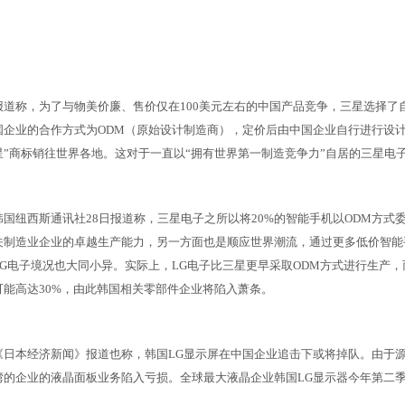
报道称，为了与物美价廉、售价仅在100美元左右的中国产品竞争，三星选择了
国企业的合作方式为ODM（原始设计制造商），定价后由中国企业自行进行设计
星”商标销往世界各地。这对于一直以“拥有世界第一制造竞争力”自居的三星电
韩国纽西斯通讯社28日报道称，三星电子之所以将20%的智能手机以ODM方
关制造业企业的卓越生产能力，另一方面也是顺应世界潮流，通过更多低价智能
LG电子境况也大同小异。实际上，LG电子比三星更早采取ODM方式进行生产
可能高达30%，由此韩国相关零部件企业将陷入萧条。
《日本经济新闻》报道也称，韩国LG显示屏在中国企业追击下或将掉队。由于
湾的企业的液晶面板业务陷入亏损。全球最大液晶企业韩国LG显示器今年第二季